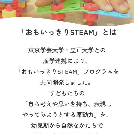
写真販売サービス
各種書類
「おもいっきりSTEAM」とは
お仕事をお探しの方
東京学芸大学・立正大学との
よくあるご質問
産学連携により、
保育園に関するお問い合わせ
「おもいっきりSTEAM」プログラムを
共同開発しました。
プライバシーポリシー
サイトのご利用について
子どもたちの
サイトマップ
ニチイ学館オフィシャルサイト
「自ら考えや思いを持ち、表現し
やってみようとする原動力」を、
幼児期から自然なかたちで