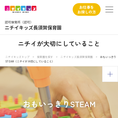
保育園トップ
お仕事を
お探しの方
保育園の日常
認可保育所（認可）
ニチイキッズ長須賀保育園
保育園紹介
ニチイが大切にしていること
ニチイが大切にしていること
ニチイキッズトップ
>
保育園を探す
>
ニチイキッズ長須賀保育園
>
おもいっきり
STEAM（ニチイが大切にしていること）
お食事
保育園見学
入園の概要
おもいっきりSTEAM
子育てひろばのご紹介