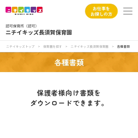
保育園トップ
お仕事を
お探しの方
保育園の日常
認可保育所（認可）
ニチイキッズ長須賀保育園
保育園紹介
ニチイキッズトップ
>
保育園を探す
>
ニチイキッズ長須賀保育園
>
各種書類
ニチイが大切にしていること
各種書類
お食事
保育園見学
保護者様向け書類を
ダウンロードできます。
入園の概要
子育てひろばのご紹介