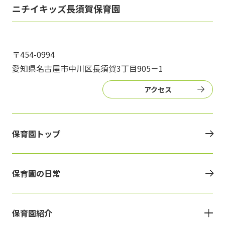
写真販売サービス
ニチイキッズ長須賀保育園
各種書類
〒454-0994
お仕事をお探しの方
愛知県名古屋市中川区長須賀3丁目905－1
よくあるご質問
アクセス
保育園に関するお問い合わせ
保育園トップ
プライバシーポリシー
サイトのご利用について
サイトマップ
ニチイ学館オフィシャルサイト
保育園の日常
保育園紹介