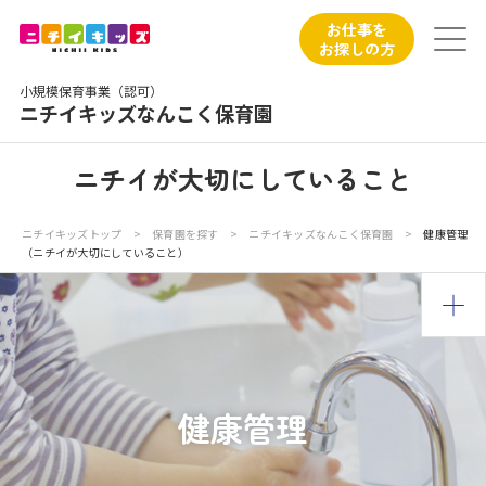
保育園トップ
お仕事を
お探しの方
保育園の日常
小規模保育事業（認可）
ニチイキッズなんこく保育園
保育園紹介
ニチイが大切にしていること
ニチイが大切にしていること
ニチイキッズトップ
>
保育園を探す
>
ニチイキッズなんこく保育園
>
健康管理
（ニチイが大切にしていること）
お食事
保育園見学
入園の概要
健康管理
子育てひろばのご紹介