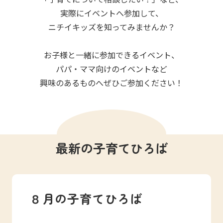
写真販売サービス
実際にイベントへ参加して、
ニチイキッズを知ってみませんか？
各種書類
お子様と一緒に参加できるイベント、
お仕事をお探しの方
パパ・ママ向けのイベントなど
興味のあるものへぜひご参加ください！
よくあるご質問
保育園に関するお問い合わせ
最新の子育てひろば
プライバシーポリシー
サイトのご利用について
サイトマップ
ニチイ学館オフィシャルサイト
８月の子育てひろば