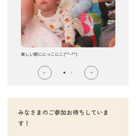
楽しい歌ににっこにこ(*^-^*)
絵本に興
みなさまのご参加お待ちしていま
す！