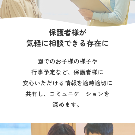
写真販売サービス
各種書類
保護者様が
お仕事をお探しの方
気軽に相談できる存在に
よくあるご質問
園でのお子様の様子や
保育園に関するお問い合わせ
行事予定など、
保護者様に
安心いただける情報を適時適切に
プライバシーポリシー
サイトのご利用について
共有し、コミュニケーションを
サイトマップ
ニチイ学館オフィシャルサイト
深めます。