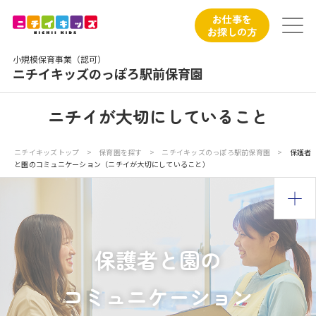
保育園トップ
お仕事を
お探しの方
保育園の日常
小規模保育事業（認可）
ニチイキッズのっぽろ駅前保育園
保育園紹介
ニチイが大切にしていること
ニチイが大切にしていること
ニチイキッズトップ
>
保育園を探す
>
ニチイキッズのっぽろ駅前保育園
>
保護者
と園のコミュニケーション（ニチイが大切にしていること）
お食事
保育園見学
入園の概要
保護者と園の
子育てひろばのご紹介
コミュニケーション