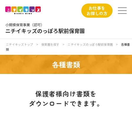
保育園トップ
お仕事を
お探しの方
保育園の日常
小規模保育事業（認可）
ニチイキッズのっぽろ駅前保育園
保育園紹介
ニチイキッズトップ
>
保育園を探す
>
ニチイキッズのっぽろ駅前保育園
>
各種書
類
ニチイが大切にしていること
各種書類
お食事
保育園見学
保護者様向け書類を
ダウンロードできます。
入園の概要
子育てひろばのご紹介