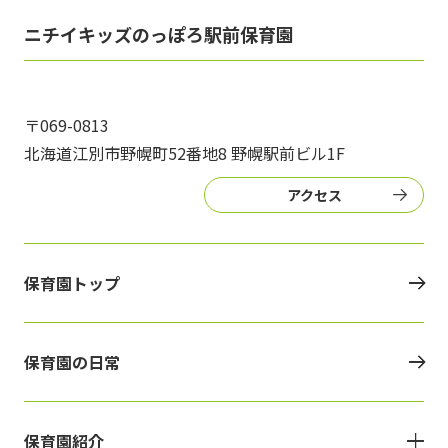
写真販売サービス
ニチイキッズのっぽろ駅前保育園
各種書類
お仕事をお探しの方
〒069-0813
北海道江別市野幌町52番地8 野幌駅前ビル1F
よくあるご質問
アクセス
保育園に関するお問い合わせ
保育園トップ
プライバシーポリシー
サイトのご利用について
サイトマップ
ニチイ学館オフィシャルサイト
保育園の日常
保育園紹介