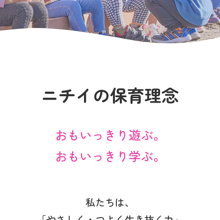
写真販売サービス
各種書類
お仕事をお探しの方
よくあるご質問
ニチイの保育理念
保育園に関するお問い合わせ
おもいっきり遊ぶ。
プライバシーポリシー
サイトのご利用について
おもいっきり学ぶ。
サイトマップ
ニチイ学館オフィシャルサイト
私たちは、
「やさしく・つよく生き抜く力」