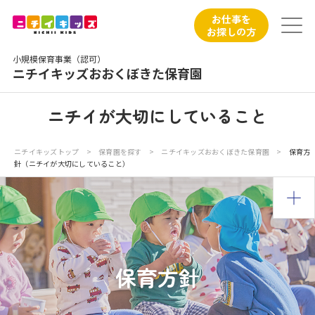
保育園トップ
お仕事を
お探しの方
保育園の日常
小規模保育事業（認可）
ニチイキッズおおくぼきた保育園
保育園紹介
ニチイが大切にしていること
ニチイが大切にしていること
ニチイキッズトップ
>
保育園を探す
>
ニチイキッズおおくぼきた保育園
>
保育方
針（ニチイが大切にしていること）
お食事
保育園見学
入園の概要
保育方針
子育てひろばのご紹介