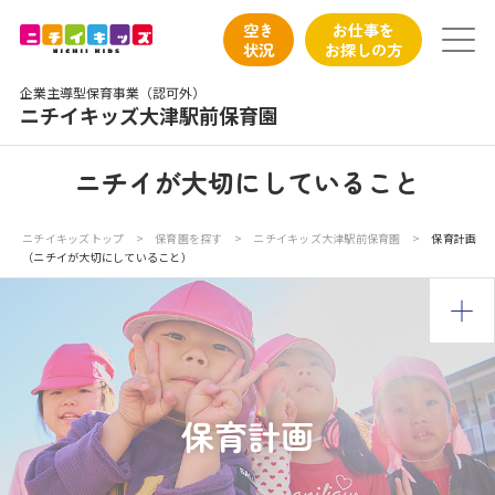
保育園トップ
空き
お仕事を
状況
お探しの方
保育園の日常
企業主導型保育事業（認可外）
ニチイキッズ大津駅前保育園
保育園紹介
ニチイが大切にしていること
ニチイが大切にしていること
ニチイキッズトップ
>
保育園を探す
>
ニチイキッズ大津駅前保育園
>
保育計画
（ニチイが大切にしていること）
お食事
保育園見学
入園の概要
保育計画
子育てひろばのご紹介