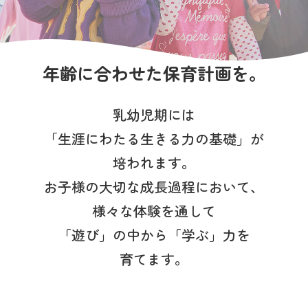
写真販売サービス
各種書類
年齢に合わせた保育計画を。
お仕事をお探しの方
乳幼児期には
よくあるご質問
「生涯にわたる生きる力の基礎」が
保育園に関するお問い合わせ
培われます。
お子様の大切な成長過程において、
プライバシーポリシー
サイトのご利用について
様々な体験を通して
サイトマップ
ニチイ学館オフィシャルサイト
「遊び」の中から「学ぶ」力を
育てます。