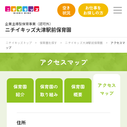
保育園トップ
空き
お仕事を
状況
お探しの方
保育園の日常
企業主導型保育事業（認可外）
ニチイキッズ大津駅前保育園
保育園紹介
ニチイキッズトップ
>
保育園を探す
>
ニチイキッズ大津駅前保育園
>
アクセスマ
ップ
ニチイが大切にしていること
アクセスマップ
お食事
保育園見学
アクセス
保育園
保育園の
保育園
マップ
紹介
取り組み
概要
入園の概要
子育てひろばのご紹介
住所