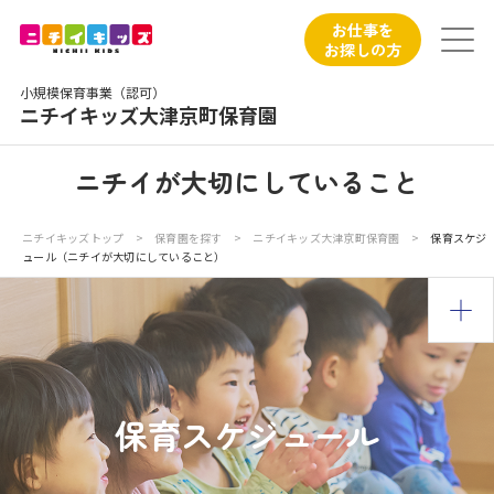
保育園トップ
お仕事を
お探しの方
保育園の日常
小規模保育事業（認可）
ニチイキッズ大津京町保育園
保育園紹介
ニチイが大切にしていること
ニチイが大切にしていること
ニチイキッズトップ
>
保育園を探す
>
ニチイキッズ大津京町保育園
>
保育スケジ
ュール（ニチイが大切にしていること）
お食事
保育園見学
入園の概要
保育スケジュール
子育てひろばのご紹介