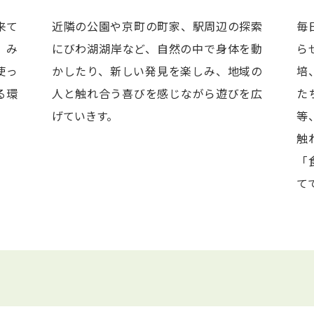
来て
近隣の公園や京町の町家、駅周辺の探索
毎
、み
にびわ湖湖岸など、自然の中で身体を動
ら
使っ
かしたり、新しい発見を楽しみ、地域の
培
る環
人と触れ合う喜びを感じながら遊びを広
た
げていきす。
等
触
「
て