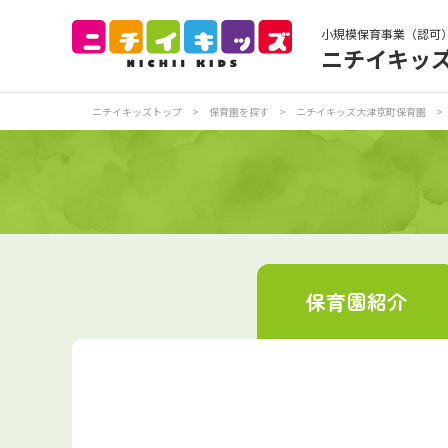
小規模保育事業（認可
ニチイキッ
保育園トップ
保
ニチイキッズトップ
>
保育園を探す
>
ニチイキッズ大津京町保育園
>
お食事
保
各
写真販売サービス
保育園
紹介
保育園に関するお問い合わせ
プライバシーポリ