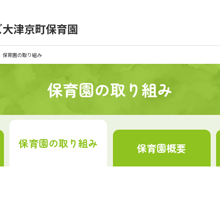
）
ズ大津京町保育園
育園の日常
保育園紹介
保育園の取り組み
入園の概要
育園見学
保育園の取り組み
種書類
お仕事をお探しの方
保育園の
取り組み
保育園
概要
シー
サイトのご利用について
サイトマップ
ニチイ学館オ