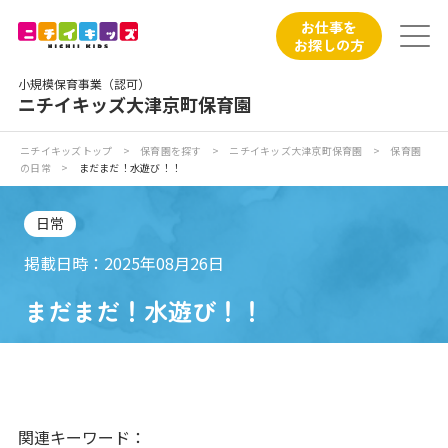
保育園トップ
お仕事を
お探しの方
保育園の日常
小規模保育事業（認可）
ニチイキッズ大津京町保育園
保育園紹介
ニチイキッズトップ
>
保育園を探す
>
ニチイキッズ大津京町保育園
>
保育園
の日常
>
まだまだ！水遊び！！
ニチイが大切にしていること
日常
お食事
掲載日時：2025年08月26日
保育園見学
まだまだ！水遊び！！
入園の概要
子育てひろばのご紹介
関連キーワード：