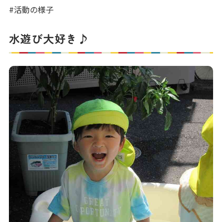
写真販売サービス
#活動の様子
各種書類
水遊び大好き♪
お仕事をお探しの方
よくあるご質問
保育園に関するお問い合わせ
プライバシーポリシー
サイトのご利用について
サイトマップ
ニチイ学館オフィシャルサイト