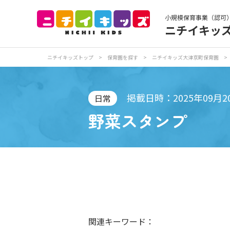
小規模保育事業（認可
ニチイキッ
保育園トップ
保
ニチイキッズトップ
>
保育園を探す
>
ニチイキッズ大津京町保育園
>
お食事
保
掲載日時：2025年09月2
日常
野菜スタンプ
各
写真販売サービス
保育園に関するお問い合わせ
関連キーワード：
プライバシーポリ