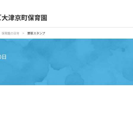
）
ズ大津京町保育園
育園の日常
保育園紹介
保育園の日常
>
野菜スタンプ
入園の概要
育園見学
0日
種書類
お仕事をお探しの方
シー
サイトのご利用について
サイトマップ
ニチイ学館オ