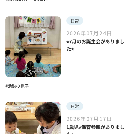
写真販売サービス
日常
お知らせ
イベント
第三者評価
各種書類
日常
2026年07月24日
よくあるご質問
⭐︎7月のお誕生会がありまし
注目のキーワード
た⭐︎
保育園に関するお問い合わせ
#活動の様子
#保育園の取り組み
#おもいっきりSTEAM
#お食事の風景
プライバシーポリシー
サイトのご利用について
サイトマップ
ニチイ学館オフィシャルサイト
#活動の様子
#自己評価
#子育てひろば
#英語レッスン
#おもいっきり給食
日常
全ての選択を解除
2026年07月17日
1歳児⭐︎保育参観がありまし
た⭐︎