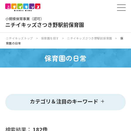
保育園トップ
小規模保育事業（認可）
保育園の日常
ニチイキッズさつき野駅前保育園
保育園紹介
ニチイキッズトップ
>
保育園を探す
>
ニチイキッズさつき野駅前保育園
>
保
育園の日常
ニチイが大切にしていること
保育園の日常
お食事
保育園見学
カテゴリ＆注目のキーワード
入園の概要
カテゴリ
子育てひろばのご紹介
検索結果：
182
件