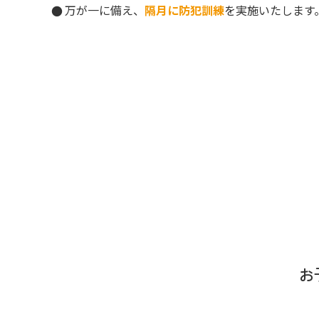
万が一に備え、
隔月に防犯訓練
を実施いたします
お