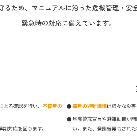
守るため、
マニュアルに沿った
危機管理・安
緊急時の対応に備えています。
による確認を行い、
不審者の
毎月の避難訓練
は様々な災害
地震警戒宣言や避難勧告が開
早期対応を図ります。
い。また、登園後発令された