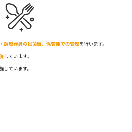
・調理器具の殺菌後、保管庫での管理
を行います。
施
しています。
施しています。