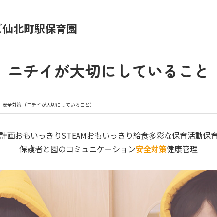
ズ仙北町駅保育園
育園の日常
保育園紹介
ニチイが大切にしていること
入園の概要
育園見学
安全対策（ニチイが大切にしていること）
種書類
お仕事をお探しの方
計画
おもいっきりSTEAM
おもいっきり給食
多彩な保育活動
保
保護者と園のコミュニケーション
安全対策
健康管理
シー
サイトのご利用について
サイトマップ
ニチイ学館オ