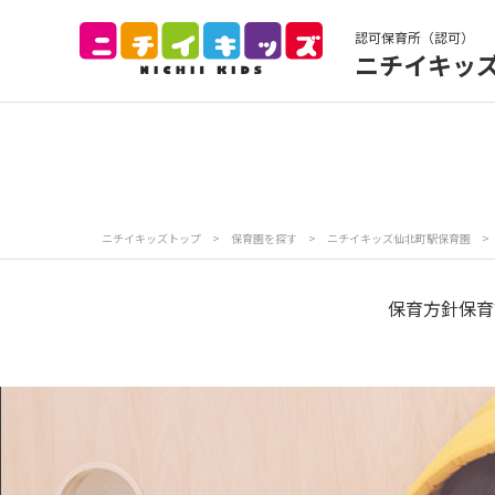
認可保育所（認可）
ニチイキッ
保育園トップ
保
お食事
保
ニチイキッズトップ
>
保育園を探す
>
ニチイキッズ仙北町駅保育園
>
各
写真販売サービス
保育方針
保育
保育園に関するお問い合わせ
プライバシーポリ