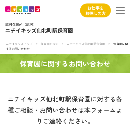
保育園トップ
お仕事を
お探しの方
保育園の日常
認可保育所（認可）
ニチイキッズ仙北町駅保育園
保育園紹介
ニチイキッズトップ
>
保育園を探す
>
ニチイキッズ仙北町駅保育園
>
保育園に関
するお問い合わせ
ニチイが大切にしていること
保育園に関するお問い合わせ
お食事
保育園見学
ニチイキッズ仙北町駅保育園に対する各
入園の概要
種ご相談・お問い合わせは本フォームよ
子育てひろばのご紹介
りご連絡ください。