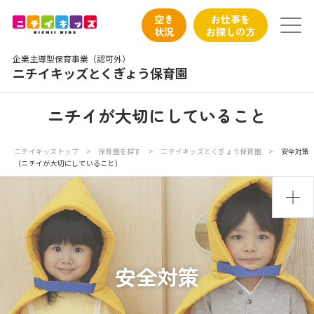
保育園トップ
空き
お仕事を
状況
お探しの方
保育園の日常
企業主導型保育事業（認可外）
ニチイキッズとくぎょう保育園
保育園紹介
ニチイが大切にしていること
ニチイが大切にしていること
ニチイキッズトップ
>
保育園を探す
>
ニチイキッズとくぎょう保育園
>
安全対策
（ニチイが大切にしていること）
お食事
保育園見学
入園の概要
安全対策
子育てひろばのご紹介