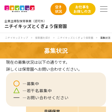
保育園トップ
空き
お仕事を
状況
お探しの方
保育園の日常
企業主導型保育事業（認可外）
ニチイキッズとくぎょう保育園
保育園紹介
ニチイキッズトップ
>
保育園を探す
>
ニチイキッズとくぎょう保育園
>
募集状況
ニチイが大切にしていること
募集状況
お食事
現在の募集状況は以下の通りです。
詳しくは保育園へお問い合わせください。
保育園見学
募集中
入園の概要
若干名募集中
お問い合わせください
子育てひろばのご紹介
月極保育