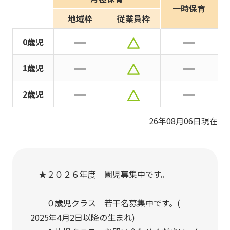
写真販売サービス
一時保育
地域枠
従業員枠
各種書類
0歳児
お仕事をお探しの方
1歳児
よくあるご質問
2歳児
保育園に関するお問い合わせ
26年08月06日現在
プライバシーポリシー
サイトのご利用について
サイトマップ
ニチイ学館オフィシャルサイト
★２０２６年度 園児募集中です。
０歳児クラス 若干名募集中です。(
2025年4月2日以降の生まれ)