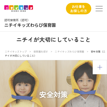
保育園トップ
お仕事を
お探しの方
保育園の日常
認可保育所（認可）
ニチイキッズわらび保育園
保育園紹介
ニチイが大切にしていること
ニチイが大切にしていること
ニチイキッズトップ
>
保育園を探す
>
ニチイキッズわらび保育園
>
安全対策（ニ
チイが大切にしていること）
お食事
保育園見学
入園の概要
安全対策
子育てひろばのご紹介