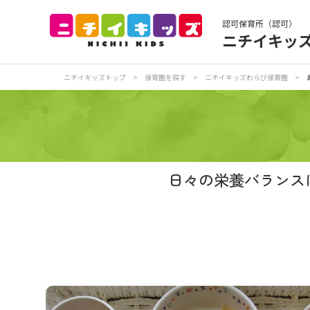
認可保育所（認可）
ニチイキッ
保育園トップ
保
ニチイキッズトップ
>
保育園を探す
>
ニチイキッズわらび保育園
>
お食事
保
各
写真販売サービス
日々の栄養バランス
保育園に関するお問い合わせ
プライバシーポリ