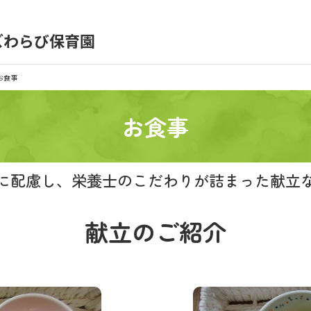
ズわらび保育園
育園の日常
保育園紹介
お食事
入園の概要
育園見学
お食事
種書類
お仕事をお探しの方
に配慮し、
栄養士のこだわりが詰まった
献立
献立のご紹介
シー
サイトのご利用について
サイトマップ
ニチイ学館オ