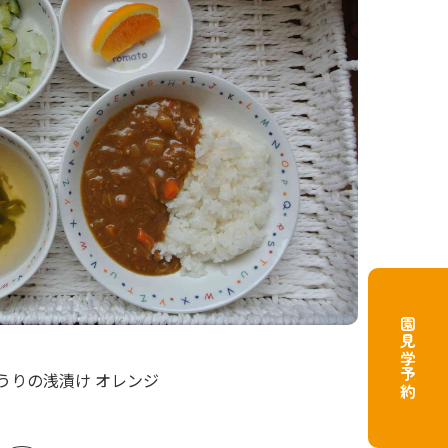
園見学予約
お
うりの浅漬け オレンジ
ご