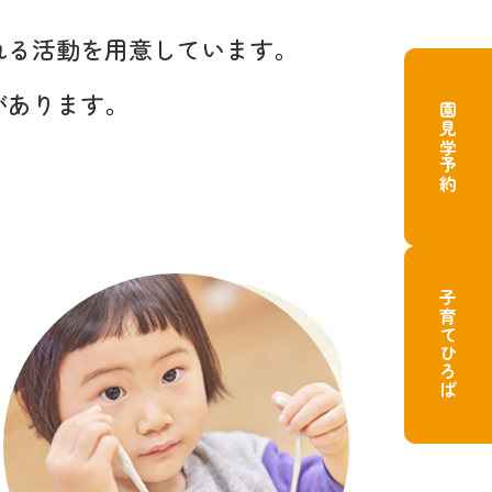
れる活動を
用意しています。
が
あります。
園見学予約
子育てひろば