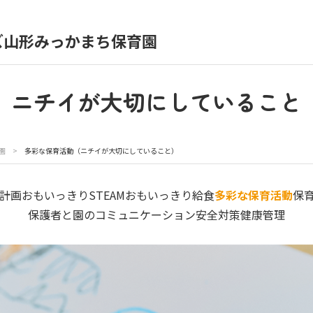
ズ山形みっかまち保育園
育園の日常
保育園紹介
ニチイが大切にしていること
入園の概要
育園見学
園
>
多彩な保育活動（ニチイが大切にしていること）
種書類
お仕事をお探しの方
計画
おもいっきりSTEAM
おもいっきり給食
多彩な保育活動
保
保護者と園のコミュニケーション
安全対策
健康管理
シー
サイトのご利用について
サイトマップ
ニチイ学館オ