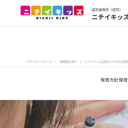
認可保育所（認可）
ニチイキッ
保育園トップ
保
お食事
保
ニチイキッズトップ
>
保育園を探す
>
ニチイキッズ山形みっかまち保育
各
写真販売サービス
保育方針
保育
保育園に関するお問い合わせ
プライバシーポリ