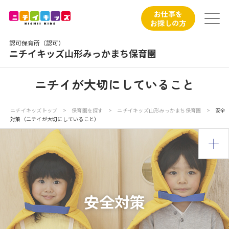
保育園トップ
お仕事を
お探しの方
保育園の日常
認可保育所（認可）
ニチイキッズ山形みっかまち保育園
保育園紹介
ニチイが大切にしていること
ニチイが大切にしていること
ニチイキッズトップ
>
保育園を探す
>
ニチイキッズ山形みっかまち保育園
>
安全
対策（ニチイが大切にしていること）
お食事
保育園見学
入園の概要
安全対策
子育てひろばのご紹介