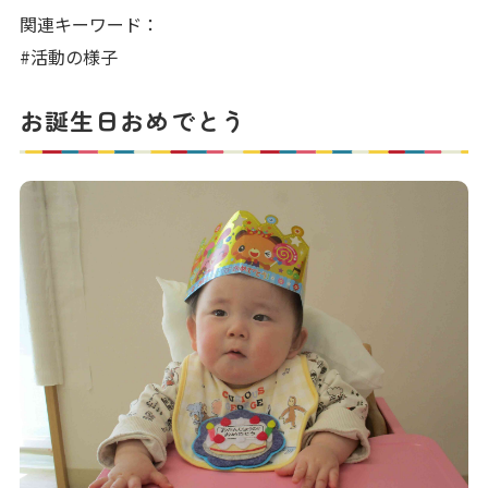
写真販売サービス
関連キーワード：
#活動の様子
各種書類
お誕生日おめでとう
お仕事をお探しの方
よくあるご質問
保育園に関するお問い合わせ
プライバシーポリシー
サイトのご利用について
サイトマップ
ニチイ学館オフィシャルサイト