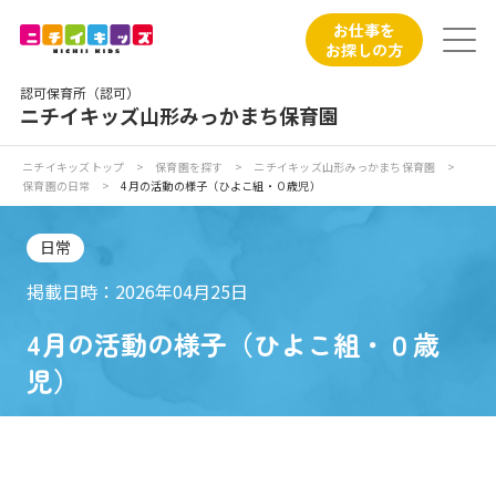
保育園トップ
お仕事を
お探しの方
保育園の日常
認可保育所（認可）
ニチイキッズ山形みっかまち保育園
保育園紹介
ニチイキッズトップ
>
保育園を探す
>
ニチイキッズ山形みっかまち保育園
>
保育園の日常
>
4月の活動の様子（ひよこ組・０歳児）
ニチイが大切にしていること
日常
お食事
掲載日時：2026年04月25日
保育園見学
4月の活動の様子（ひよこ組・０歳
児）
入園の概要
子育てひろばのご紹介