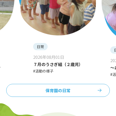
日常
2026年08月01日
2
７月のうさぎ組（２歳児）
♪
～
#活動の様子
#
保育園の日常