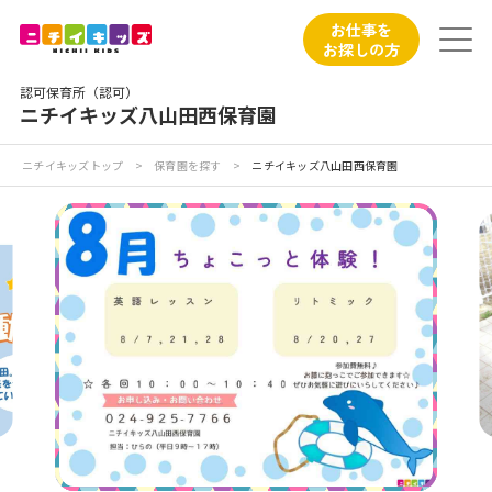
保育園トップ
お仕事を
お探しの方
保育園の日常
認可保育所（認可）
ニチイキッズ八山田西保育園
保育園紹介
ニチイキッズトップ
>
保育園を探す
>
ニチイキッズ八山田西保育園
ニチイが大切にしていること
お食事
保育園見学
入園の概要
子育てひろばのご紹介