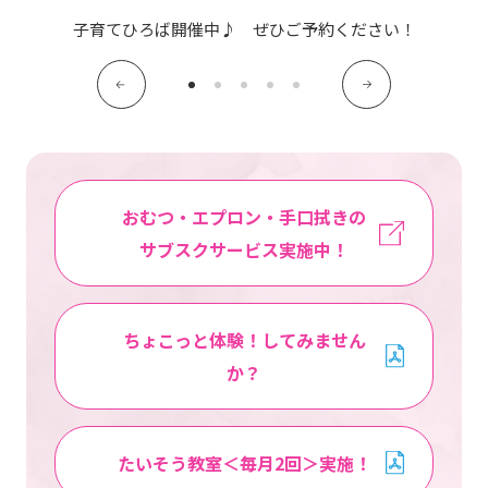
写真販売サービス
子育てひろば開催中♪ ぜひご予約ください！
各種書類
お仕事をお探しの方
よくあるご質問
おむつ・エプロン・手口拭きの
サブスクサービス実施中！
保育園に関するお問い合わせ
プライバシーポリシー
サイトのご利用について
ちょこっと体験！してみません
サイトマップ
ニチイ学館オフィシャルサイト
か？
たいそう教室＜毎月2回＞実施！