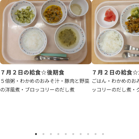
写真販売サービス
各種書類
お仕事をお探しの方
よくあるご質問
７月２日の給食☆後期食
７月２日の給食☆
保育園に関するお問い合わせ
５倍粥・わかめのおみそ汁・豚肉と野菜
ごはん・わかめのお
の洋風煮・ブロッコリーのだし煮
ッコリーのだし煮・
プライバシーポリシー
サイトのご利用について
サイトマップ
ニチイ学館オフィシャルサイト