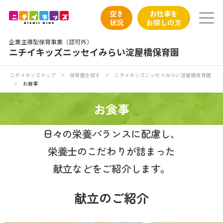
保育園トップ
空き
お仕事を
状況
お探しの方
保育園の日常
企業主導型保育事業（認可外）
ニチイキッズニッセイみらい淀屋橋保育園
保育園紹介
ニチイキッズトップ
>
保育園を探す
>
ニチイキッズニッセイみらい淀屋橋保育園
>
お食事
ニチイが大切にしていること
お食事
お食事
日々の栄養バランスに配慮し、
保育園見学
栄養士のこだわりが詰まった
献立などをご紹介します。
入園の概要
献立のご紹介
子育てひろばのご紹介