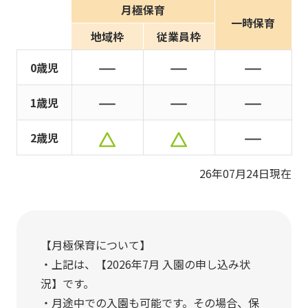
写真販売サービス
月極保育
一時保育
地域枠
従業員枠
各種書類
0歳児
お仕事をお探しの方
1歳児
よくあるご質問
2歳児
保育園に関するお問い合わせ
26年07月24日現在
プライバシーポリシー
サイトのご利用について
サイトマップ
ニチイ学館オフィシャルサイト
【月極保育について】
・上記は、【2026年7月 入園の申し込み状
況】です。
・月途中での入園も可能です。その場合、保