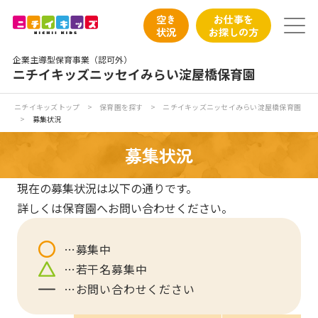
保育園トップ
空き
お仕事を
状況
お探しの方
保育園の日常
企業主導型保育事業（認可外）
ニチイキッズニッセイみらい淀屋橋保育園
保育園紹介
ニチイキッズトップ
>
保育園を探す
>
ニチイキッズニッセイみらい淀屋橋保育園
>
募集状況
ニチイが大切にしていること
募集状況
お食事
現在の募集状況は以下の通りです。
詳しくは保育園へお問い合わせください。
保育園見学
入園の概要
募集中
若干名募集中
子育てひろばのご紹介
お問い合わせください