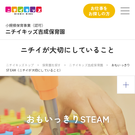
保育園トップ
お仕事を
お探しの方
保育園の日常
小規模保育事業（認可）
ニチイキッズ吉成保育園
保育園紹介
ニチイが大切にしていること
ニチイが大切にしていること
ニチイキッズトップ
>
保育園を探す
>
ニチイキッズ吉成保育園
>
おもいっきり
STEAM（ニチイが大切にしていること）
お食事
保育園見学
入園の概要
おもいっきりSTEAM
子育てひろばのご紹介