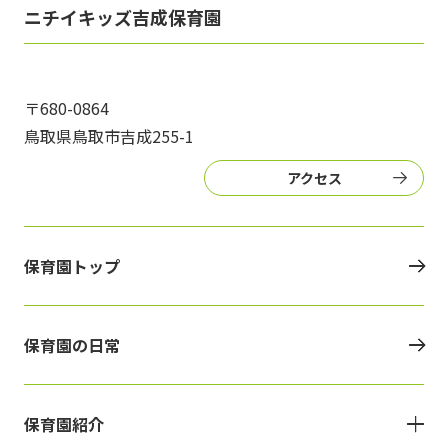
写真販売サービス
ニチイキッズ吉成保育園
各種書類
〒680-0864
お仕事をお探しの方
鳥取県鳥取市吉成255-1
よくあるご質問
アクセス
保育園に関するお問い合わせ
保育園トップ
プライバシーポリシー
サイトのご利用について
サイトマップ
ニチイ学館オフィシャルサイト
保育園の日常
保育園紹介