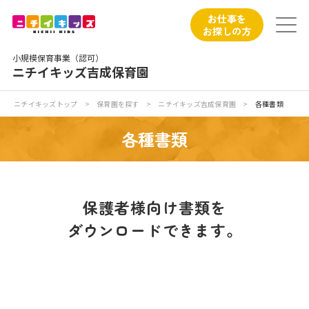
保育園トップ
お仕事を
お探しの方
保育園の日常
小規模保育事業（認可）
ニチイキッズ吉成保育園
保育園紹介
ニチイキッズトップ
>
保育園を探す
>
ニチイキッズ吉成保育園
>
各種書類
ニチイが大切にしていること
各種書類
お食事
保育園見学
保護者様向け書類を
ダウンロードできます。
入園の概要
子育てひろばのご紹介