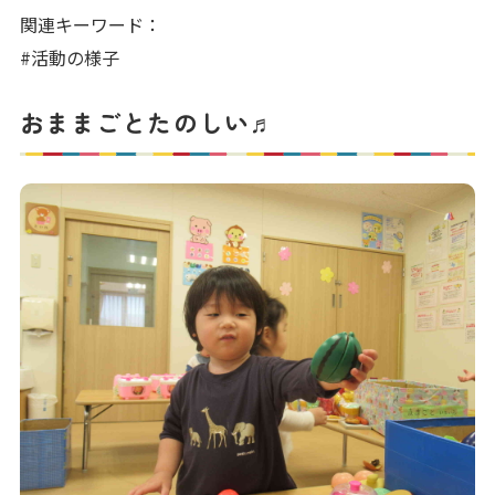
写真販売サービス
関連キーワード：
#活動の様子
各種書類
おままごとたのしい♬
お仕事をお探しの方
よくあるご質問
保育園に関するお問い合わせ
プライバシーポリシー
サイトのご利用について
サイトマップ
ニチイ学館オフィシャルサイト