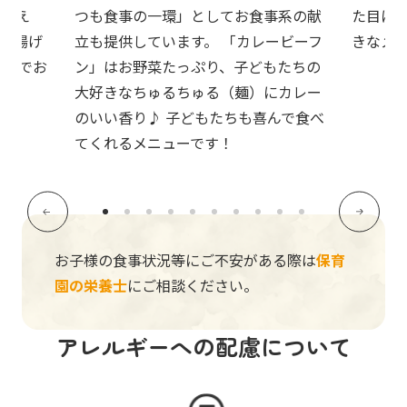
を加え
つも食事の一環」としてお食事系の献
た目に
で揚げ
立も提供しています。 「カレービーフ
きなメ
んなでお
ン」はお野菜たっぷり、子どもたちの
大好きなちゅるちゅる（麺）にカレー
のいい香り♪ 子どもたちも喜んで食べ
てくれるメニューです！
お子様の食事状況等にご不安がある際は
保育
園の栄養士
にご相談ください。
アレルギーへの配慮について