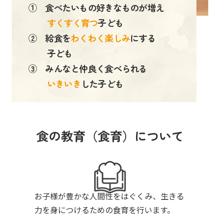
① 食べたいもの好きなものが増え
すくすく育つ
子ども
② 給食を
わくわく楽しみ
にする
子ども
③ みんなと仲良く食べられる
いきいき
した子ども
食の教育（食育）について
お子様が豊かな人間性をはぐくみ、生きる
力を身につけるための食育を行います。