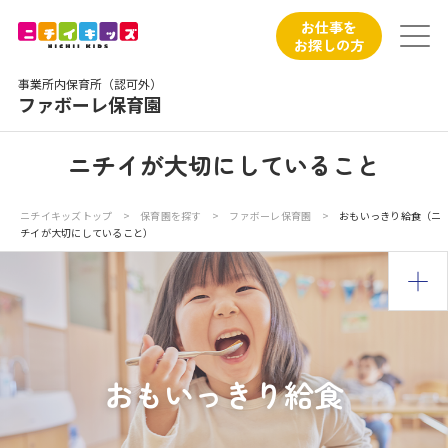
保育園トップ
お仕事を
お探しの方
保育園の日常
事業所内保育所（認可外）
ファボーレ保育園
保育園紹介
ニチイが大切にしていること
ニチイが大切にしていること
ニチイキッズトップ
>
保育園を探す
>
ファボーレ保育園
>
おもいっきり給食（ニ
チイが大切にしていること）
お食事
入園の概要
写真販売サービス
おもいっきり給食
各種書類