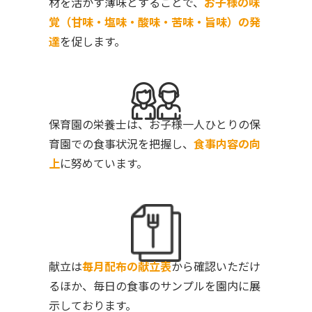
材を活かす薄味とすることで、
お子様の味
覚（甘味・塩味・酸味・苦味・旨味）の発
達
を促します。
保育園の栄養士は、お子様一人ひとりの保
育園での食事状況を把握し、
食事内容の向
上
に努めています。
献立は
毎月配布の献立表
から確認いただけ
るほか、毎日の食事のサンプルを園内に展
示しております。