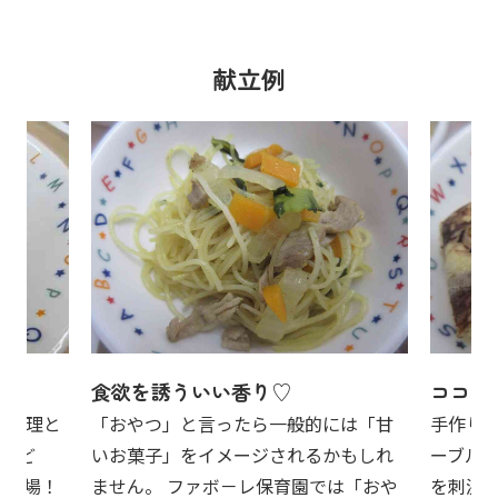
献立例
食欲を誘ういい香り♡
ココア
進料理と
「おやつ」と言ったら一般的には「甘
手作り
もど
いお菓子」をイメージされるかもしれ
ーブルケ
に登場！
ません。 ファボ－レ保育園では「おや
を刺激