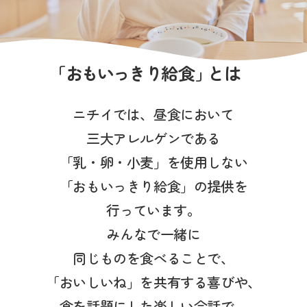
お仕事をお探しの方
よくあるご質問
「
おもいっきり
給食
」
とは
保育園に関するお問い合わせ
ニチイでは、昼食において
プライバシーポリシー
サイトのご利用について
三大アレルゲンである
サイトマップ
ニチイ学館オフィシャルサイト
「乳・卵・小麦」を使用しない
「おもいっきり給食」の提供を
行っています。
みんなで一緒に
同じものを食べることで、
「おいしいね」を共有する喜びや、
食を話題にした楽しい会話で、