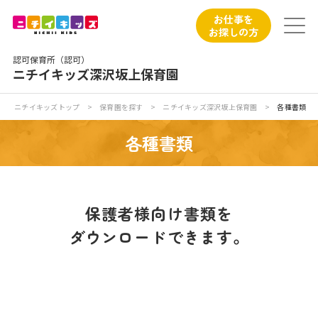
保育園トップ
お仕事を
お探しの方
保育園の日常
認可保育所（認可）
ニチイキッズ深沢坂上保育園
保育園紹介
ニチイキッズトップ
>
保育園を探す
>
ニチイキッズ深沢坂上保育園
>
各種書類
ニチイが大切にしていること
各種書類
お食事
保育園見学
保護者様向け書類を
ダウンロードできます。
入園の概要
子育てひろばのご紹介