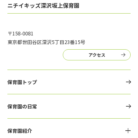
写真販売サービス
ニチイキッズ深沢坂上保育園
各種書類
〒158-0081
お仕事をお探しの方
東京都世田谷区深沢5丁目23番15号
よくあるご質問
アクセス
保育園に関するお問い合わせ
保育園トップ
プライバシーポリシー
サイトのご利用について
サイトマップ
ニチイ学館オフィシャルサイト
保育園の日常
保育園紹介