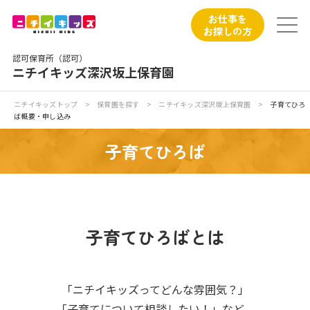
保育園トップ
お仕事を
お探しの方
保育園の日常
認可保育所（認可）
ニチイキッズ深沢坂上保育園
保育園紹介
ニチイキッズトップ
>
保育園を探す
>
ニチイキッズ深沢坂上保育園
>
子育てひろ
ば概要・申し込み
ニチイが大切にしていること
子育てひろば
お食事
保育園見学
子育てひろばとは
入園の概要
子育てひろばのご紹介
「ニチイキッズってどんな雰囲気？」
「子育てについて相談したい！」など、