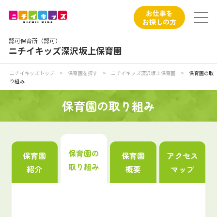
保育園トップ
お仕事を
お探しの方
保育園の日常
認可保育所（認可）
ニチイキッズ深沢坂上保育園
保育園紹介
ニチイキッズトップ
>
保育園を探す
>
ニチイキッズ深沢坂上保育園
>
保育園の取
り組み
ニチイが大切にしていること
保育園の取り組み
お食事
保育園見学
保育園の
保育園
保育園
アクセス
取り組み
紹介
概要
マップ
入園の概要
子育てひろばのご紹介