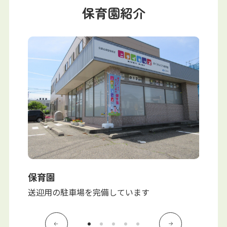
写真販売サービス
保育園紹介
各種書類
お仕事をお探しの方
よくあるご質問
保育園に関するお問い合わせ
プライバシーポリシー
サイトのご利用について
サイトマップ
ニチイ学館オフィシャルサイト
保育園
保育室
歩に行き
送迎用の駐車場を完備しています
安全に