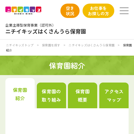
保育園トップ
空き
お仕事を
状況
お探しの方
保育園の日常
企業主導型保育事業（認可外）
ニチイキッズはくさんうら保育園
保育園紹介
ニチイキッズトップ
>
保育園を探す
>
ニチイキッズはくさんうら保育園
>
保育園
紹介
ニチイが大切にしていること
保育園紹介
お食事
保育園見学
保育園
保育園の
保育園
アクセス
紹介
取り組み
概要
マップ
入園の概要
子育てひろばのご紹介