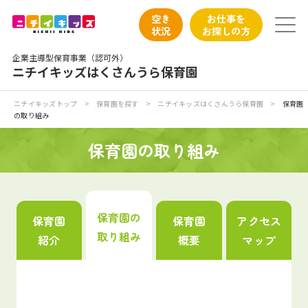
保育園トップ
空き
お仕事を
状況
お探しの方
保育園の日常
企業主導型保育事業（認可外）
ニチイキッズはくさんうら保育園
保育園紹介
ニチイキッズトップ
>
保育園を探す
>
ニチイキッズはくさんうら保育園
>
保育園
の取り組み
ニチイが大切にしていること
保育園の取り組み
お食事
保育園見学
保育園の
保育園
保育園
アクセス
取り組み
紹介
概要
マップ
入園の概要
子育てひろばのご紹介