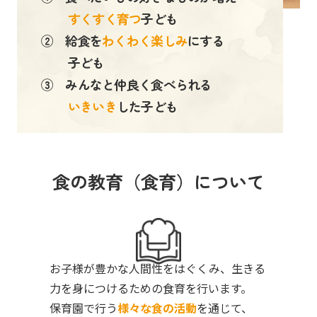
すくすく育つ
子ども
② 給食を
わくわく楽しみ
にする
子ども
③ みんなと仲良く食べられる
いきいき
した子ども
食の教育（食育）について
お子様が豊かな人間性をはぐくみ、生きる
力を身につけるための食育を行います。
保育園で行う
様々な食の活動
を通じて、