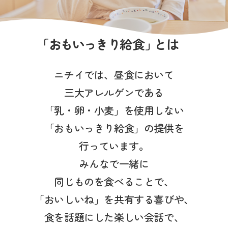
写真販売サービス
各種書類
「
おもいっきり
給食
」
とは
よくあるご質問
ニチイでは、昼食において
保育園に関するお問い合わせ
三大アレルゲンである
「乳・卵・小麦」を使用しない
「おもいっきり給食」の提供を
プライバシーポリシー
サイトのご利用について
サイトマップ
ニチイ学館オフィシャルサイト
行っています。
みんなで一緒に
同じものを食べることで、
「おいしいね」を共有する喜びや、
食を話題にした楽しい会話で、