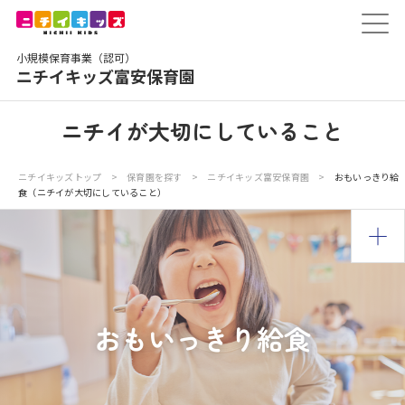
保育園トップ
小規模保育事業（認可）
保育園の日常
ニチイキッズ富安保育園
保育園紹介
ニチイが大切にしていること
ニチイが大切にしていること
ニチイキッズトップ
>
保育園を探す
>
ニチイキッズ富安保育園
>
おもいっきり給
食（ニチイが大切にしていること）
お食事
保育園見学
入園の概要
おもいっきり給食
子育てひろばのご紹介