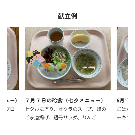
献立例
ニュー)
７月７日の給食（七夕メニュー）
6月17
汁、ブロ
七夕おにぎり、オクラのスープ、鶏の
ごはん
ごま唐揚げ、短冊サラダ、りんご
チキン