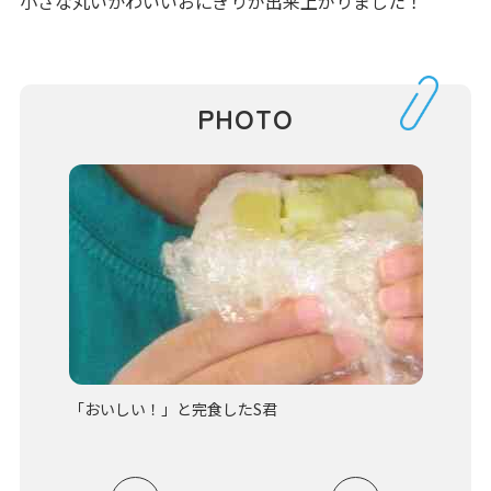
小さな丸いかわいいおにぎりが出来上がりました！
PHOTO
くした
「おいしい！」と完食したS君
炊飯ボ