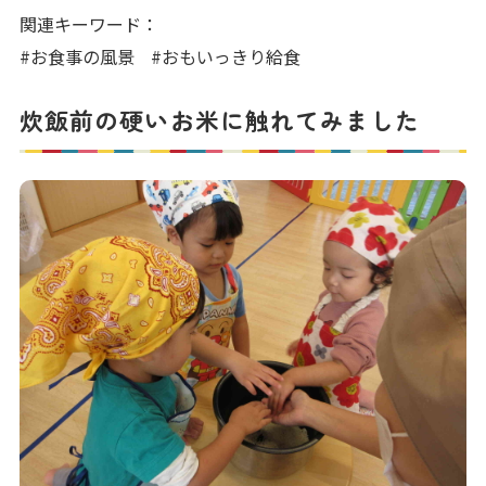
写真販売サービス
関連キーワード：
#お食事の風景
#おもいっきり給食
各種書類
炊飯前の硬いお米に触れてみました
お仕事をお探しの方
よくあるご質問
保育園に関するお問い合わせ
プライバシーポリシー
サイトのご利用について
サイトマップ
ニチイ学館オフィシャルサイト