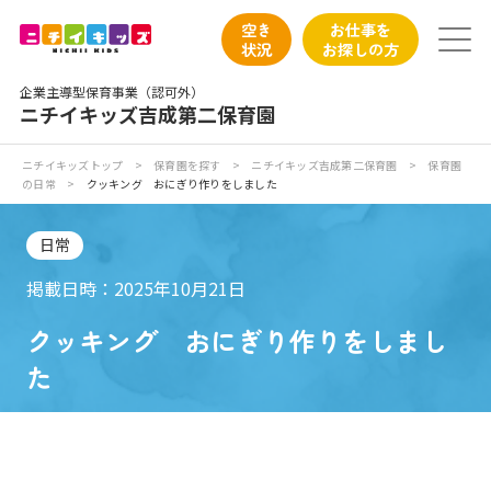
保育園トップ
空き
お仕事を
状況
お探しの方
保育園の日常
企業主導型保育事業（認可外）
ニチイキッズ吉成第二保育園
保育園紹介
ニチイキッズトップ
>
保育園を探す
>
ニチイキッズ吉成第二保育園
>
保育園
の日常
>
クッキング おにぎり作りをしました
ニチイが大切にしていること
日常
お食事
掲載日時：2025年10月21日
保育園見学
クッキング おにぎり作りをしまし
た
入園の概要
子育てひろばのご紹介