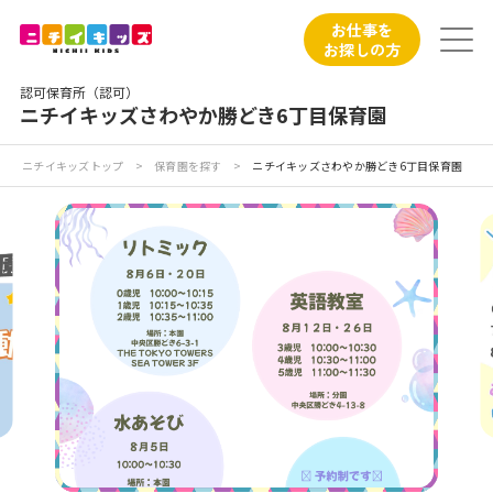
保育園トップ
お仕事を
お探しの方
保育園の日常
認可保育所（認可）
ニチイキッズさわやか勝どき6丁目保育園
保育園紹介
ニチイキッズトップ
>
保育園を探す
>
ニチイキッズさわやか勝どき6丁目保育園
ニチイが大切にしていること
お食事
保育園見学
入園の概要
子育てひろばのご紹介