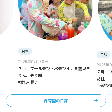
日常
日常
2026年07月30日
2026年
７月 プール遊び・水遊び４．５歳児き
７月 
りん、ぞう組
だ組
#活動の様子
#活動の
保育園の日常