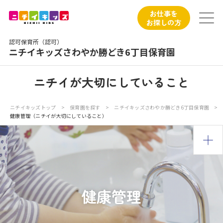
保育園トップ
お仕事を
お探しの方
保育園の日常
認可保育所（認可）
ニチイキッズさわやか勝どき6丁目保育園
保育園紹介
ニチイが大切にしていること
ニチイが大切にしていること
ニチイキッズトップ
>
保育園を探す
>
ニチイキッズさわやか勝どき6丁目保育園
>
健康管理（ニチイが大切にしていること）
お食事
保育園見学
入園の概要
健康管理
子育てひろばのご紹介