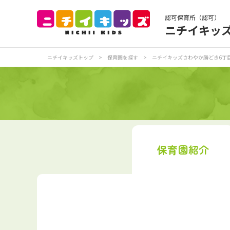
認可保育所（認可）
ニチイキッ
保育園トップ
保
ニチイキッズトップ
>
保育園を探す
>
ニチイキッズさわやか勝どき6丁
お食事
保
各
写真販売サービス
保育園
紹介
保育園に関するお問い合わせ
プライバシーポリ