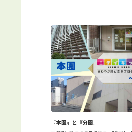
『本園』と『分園』