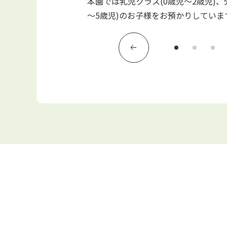
音楽を聴いたり歌った
本園では乳児クラス(0歳児～2歳児)、
的な英語にふれます。
～5歳児)のお子様をお預かりしていま