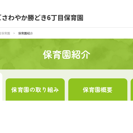
ズさわやか勝どき6丁目保育園
育園の日常
保育園紹介
目保育園
>
保育園紹介
入園の概要
育園見学
保育園紹介
種書類
お仕事をお探しの方
保育園の
取り組み
保育園
概要
シー
サイトのご利用について
サイトマップ
ニチイ学館オ