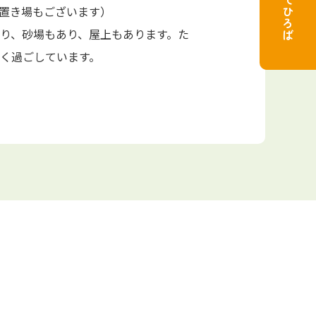
子育てひろば
切さを学び、感謝の気持ち
［3～5歳児対象］週に1回外部講
置き場もございます）
いしい」「楽しい」を共感
てマット運動や鉄棒などで体を動
り、砂場もあり、屋上もあります。た
と体力や自信が身につきます。
く過ごしています。