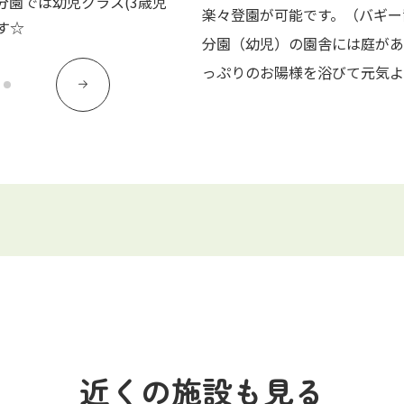
分園では幼児クラス(3歳児
食事を通じて食物にふれ、食物の大
楽々登園が可能です。（バギー
す☆
を育むと同時に、友達と一緒に「お
分園（幼児）の園舎には庭があ
しあいます。
っぷりのお陽様を浴びて元気よ
近くの施設も見る