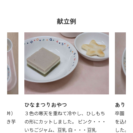
献立例
ひなまつりおやつ
ありが
ぼろ丼）
３色の寒天を重ねて冷やし、ひしもち
卒園・
こふき芋
の形にカットしました。 ピンク・・・
を込め
いちごジャム、豆乳 白・・・豆乳
した。