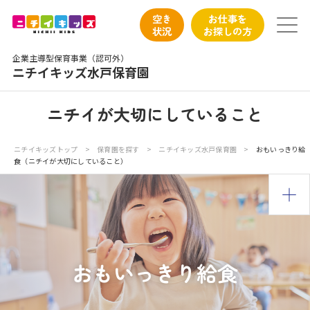
保育園トップ
空き
お仕事を
状況
お探しの方
保育園の日常
企業主導型保育事業（認可外）
ニチイキッズ水戸保育園
保育園紹介
ニチイが大切にしていること
ニチイが大切にしていること
ニチイキッズトップ
>
保育園を探す
>
ニチイキッズ水戸保育園
>
おもいっきり給
食（ニチイが大切にしていること）
お食事
保育園見学
入園の概要
おもいっきり給食
子育てひろばのご紹介