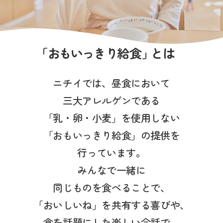
写真販売サービス
各種書類
「
おもいっきり
給食
」
とは
お仕事をお探しの方
ニチイでは、昼食において
よくあるご質問
三大アレルゲンである
保育園に関するお問い合わせ
「乳・卵・小麦」を使用しない
「おもいっきり給食」の提供を
プライバシーポリシー
サイトのご利用について
行っています。
サイトマップ
ニチイ学館オフィシャルサイト
みんなで一緒に
同じものを食べることで、
「おいしいね」を共有する喜びや、
食を話題にした楽しい会話で、