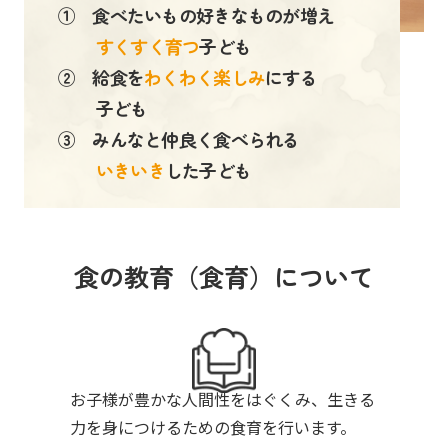
① 食べたいもの好きなものが増え
すくすく育つ
子ども
② 給食を
わくわく楽しみ
にする
子ども
③ みんなと仲良く食べられる
いきいき
した子ども
食の教育（食育）について
お子様が豊かな人間性をはぐくみ、生きる
力を身につけるための食育を行います。