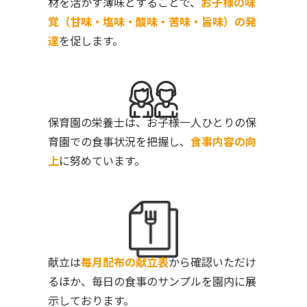
材を活かす薄味とすることで、
お子様の味
覚（甘味・塩味・酸味・苦味・旨味）の発
達
を促します。
保育園の栄養士は、お子様一人ひとりの保
育園での食事状況を把握し、
食事内容の向
上
に努めています。
献立は
毎月配布の献立表
から確認いただけ
るほか、毎日の食事のサンプルを園内に展
示しております。