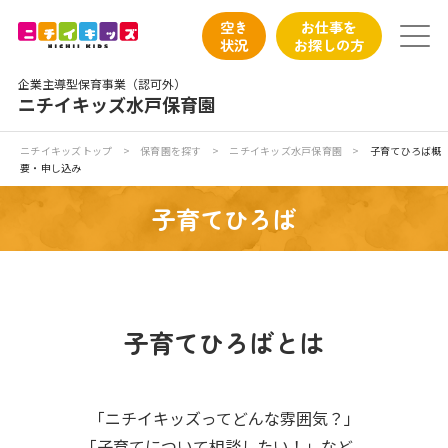
保育園トップ
空き
お仕事を
状況
お探しの方
保育園の日常
企業主導型保育事業（認可外）
ニチイキッズ水戸保育園
保育園紹介
ニチイキッズトップ
>
保育園を探す
>
ニチイキッズ水戸保育園
>
子育てひろば概
要・申し込み
ニチイが大切にしていること
子育てひろば
お食事
保育園見学
子育てひろばとは
入園の概要
子育てひろばのご紹介
「ニチイキッズってどんな雰囲気？」
「子育てについて相談したい！」など、