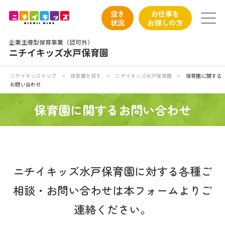
保育園トップ
空き
お仕事を
状況
お探しの方
保育園の日常
企業主導型保育事業（認可外）
ニチイキッズ水戸保育園
保育園紹介
ニチイキッズトップ
>
保育園を探す
>
ニチイキッズ水戸保育園
>
保育園に関する
お問い合わせ
ニチイが大切にしていること
保育園に関するお問い合わせ
お食事
保育園見学
ニチイキッズ水戸保育園に対する各種ご
入園の概要
相談・お問い合わせは本フォームよりご
子育てひろばのご紹介
連絡ください。