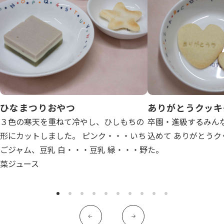
写真販売サービス
各種書類
お仕事をお探しの方
よくあるご質問
ひなまつりおやつ
ありがとうクッキ
保育園に関するお問い合わせ
３色の寒天を重ねて冷やし、ひしもちの
卒園・進級するみん
形にカットしました。 ピンク・・・いち
込めて ありがとう
ごジャム、豆乳 白・・・豆乳 緑・・・野
た。
プライバシーポリシー
サイトのご利用について
サイトマップ
ニチイ学館オフィシャルサイト
菜ジュース