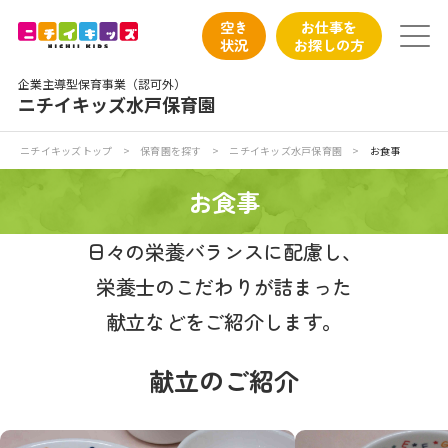
保育園トップ
空き
お仕事を
状況
お探しの方
保育園の日常
企業主導型保育事業（認可外）
ニチイキッズ水戸保育園
保育園紹介
ニチイキッズトップ
>
保育園を探す
>
ニチイキッズ水戸保育園
>
お食事
ニチイが大切にしていること
お食事
お食事
日々の栄養バランスに配慮し、
栄養士のこだわりが詰まった
保育園見学
献立などをご紹介します。
入園の概要
献立のご紹介
子育てひろばのご紹介