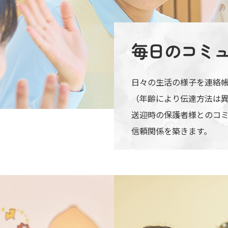
毎日の
コミ
日々の生活の様子を連絡
（年齢により伝達方法は
送迎時の保護者様とのコ
信頼関係を築きます。