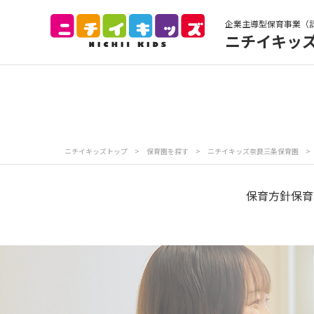
企業主導型保育事業（
ニチイキッ
保育園トップ
保
お食事
保
ニチイキッズトップ
>
保育園を探す
>
ニチイキッズ奈良三条保育園
>
各
写真販売サービス
保育方針
保育
保育園に関するお問い合わせ
プライバシーポリ