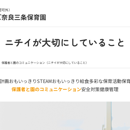
認可外）
ズ奈良三条保育園
育園の日常
保育園紹介
ニチイが大切にしていること
入園の概要
育園見学
保護者と園のコミュニケーション（ニチイが大切にしていること）
種書類
お仕事をお探しの方
計画
おもいっきりSTEAM
おもいっきり給食
多彩な保育活動
保
保護者と園のコミュニケーション
安全対策
健康管理
シー
サイトのご利用について
サイトマップ
ニチイ学館オ