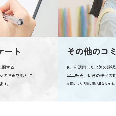
ケート
その他の
コ
に関する
ICTを活用した出欠の確
々のお声をもとに、
写真販売、保育の様子の
ます。
園により活用状況が異なります