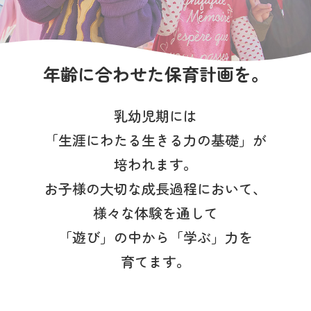
写真販売サービス
各種書類
年齢に合わせた保育計画を。
お仕事をお探しの方
乳幼児期には
よくあるご質問
「生涯にわたる生きる力の基礎」が
保育園に関するお問い合わせ
培われます。
お子様の大切な成長過程において、
プライバシーポリシー
サイトのご利用について
様々な体験を通して
サイトマップ
ニチイ学館オフィシャルサイト
「遊び」の中から「学ぶ」力を
育てます。