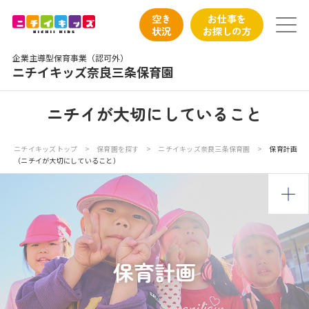
保育園トップ
空き
お仕事を
状況
お探しの方
保育園の日常
企業主導型保育事業（認可外）
ニチイキッズ奈良三条保育園
保育園紹介
ニチイが大切にしていること
ニチイが大切にしていること
ニチイキッズトップ
>
保育園を探す
>
ニチイキッズ奈良三条保育園
>
保育計画
（ニチイが大切にしていること）
お食事
保育園見学
入園の概要
保育計画
子育てひろばのご紹介