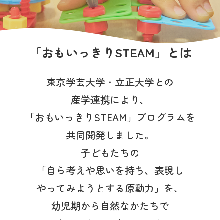
写真販売サービス
各種書類
「おもいっきりSTEAM」とは
お仕事をお探しの方
東京学芸大学・立正大学との
よくあるご質問
産学連携により、
保育園に関するお問い合わせ
「おもいっきりSTEAM」プログラムを
共同開発しました。
プライバシーポリシー
サイトのご利用について
子どもたちの
サイトマップ
ニチイ学館オフィシャルサイト
「自ら考えや思いを持ち、表現し
やってみようとする原動力」を、
幼児期から自然なかたちで