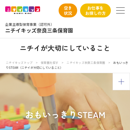
保育園トップ
空き
お仕事を
状況
お探しの方
保育園の日常
企業主導型保育事業（認可外）
ニチイキッズ奈良三条保育園
保育園紹介
ニチイが大切にしていること
ニチイが大切にしていること
ニチイキッズトップ
>
保育園を探す
>
ニチイキッズ奈良三条保育園
>
おもいっき
りSTEAM（ニチイが大切にしていること）
お食事
保育園見学
入園の概要
おもいっきりSTEAM
子育てひろばのご紹介