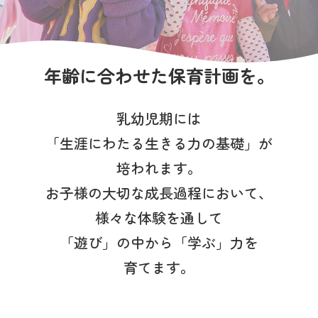
写真販売サービス
各種書類
年齢に合わせた保育計画を。
お仕事をお探しの方
乳幼児期には
よくあるご質問
「生涯にわたる生きる力の基礎」が
保育園に関するお問い合わせ
培われます。
お子様の大切な成長過程において、
プライバシーポリシー
サイトのご利用について
様々な体験を通して
サイトマップ
ニチイ学館オフィシャルサイト
「遊び」の中から「学ぶ」力を
育てます。