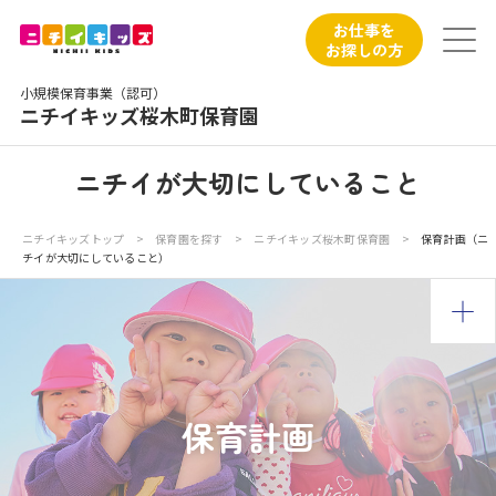
保育園トップ
お仕事を
お探しの方
保育園の日常
小規模保育事業（認可）
ニチイキッズ桜木町保育園
保育園紹介
ニチイが大切にしていること
ニチイが大切にしていること
ニチイキッズトップ
>
保育園を探す
>
ニチイキッズ桜木町保育園
>
保育計画（ニ
チイが大切にしていること）
お食事
保育園見学
入園の概要
保育計画
子育てひろばのご紹介