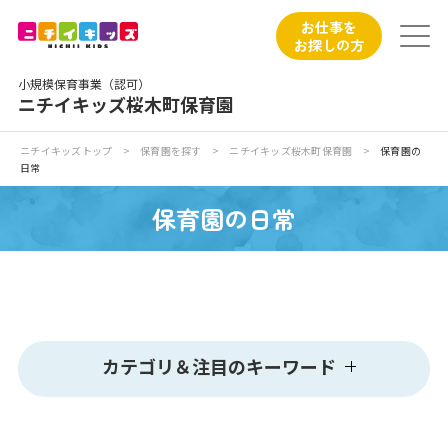
保育園トップ
お仕事を
お探しの方
保育園の日常
小規模保育事業（認可）
ニチイキッズ桜木町保育園
保育園紹介
ニチイキッズトップ
>
保育園を探す
>
ニチイキッズ桜木町保育園
>
保育園の
日常
ニチイが大切にしていること
保育園の日常
お食事
保育園見学
入園の概要
カテゴリ＆注目のキーワード
子育てひろばのご紹介
カテゴリ