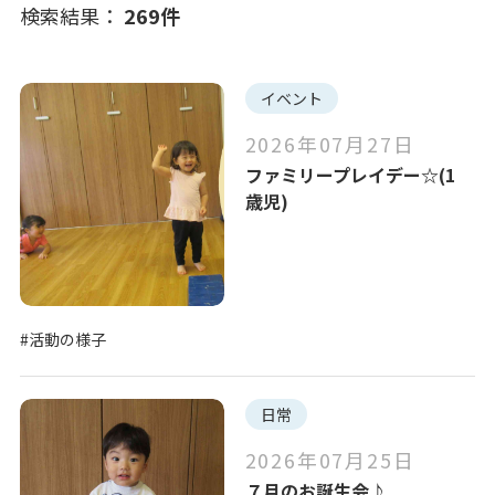
検索結果：
269
件
写真販売サービス
日常
お知らせ
イベント
各種書類
第三者評価
イベント
お仕事をお探しの方
2026年07月27日
ファミリープレイデー☆(1
注目のキーワード
よくあるご質問
歳児)
#活動の様子
#リトミック
#お食事の風景
保育園に関するお問い合わせ
#おもいっきり給食
#英語レッスン
プライバシーポリシー
サイトのご利用について
#活動の様子
#保育園の取り組み
サイトマップ
ニチイ学館オフィシャルサイト
全ての選択を解除
日常
2026年07月25日
７月のお誕生会♪