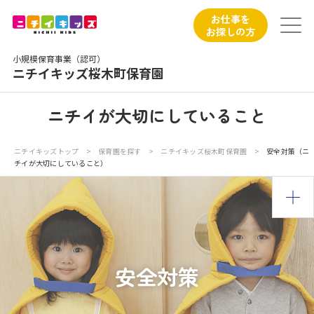
保育園トップ
お仕事を
お探しの方
保育園の日常
小規模保育事業（認可）
ニチイキッズ桜木町保育園
保育園紹介
ニチイが大切にしていること
ニチイが大切にしていること
ニチイキッズトップ
>
保育園を探す
>
ニチイキッズ桜木町保育園
>
安全対策（ニ
チイが大切にしていること）
お食事
保育園見学
入園の概要
安全対策
子育てひろばのご紹介